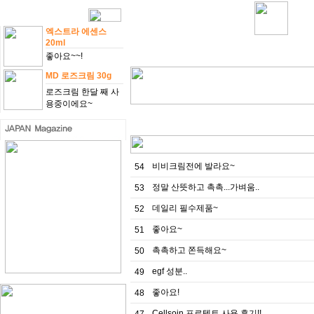
엑스트라 에센스
20ml
좋아요~~!
MD 로즈크림 30g
로즈크림 한달 째 사
용중이에요~
비비크림전에 발라요~
54
정말 산뜻하고 촉촉...가벼움..
53
데일리 필수제품~
52
좋아요~
51
촉촉하고 쫀득해요~
50
egf 성분..
49
좋아요!
48
Cellsoin 프로텍트 사용 후기!!