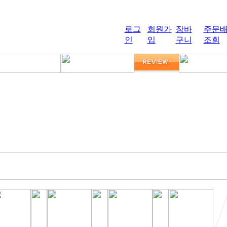
로그
회원가
장바
주문
인
입
구니
조회